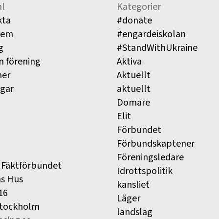
l
Kategorier
kta
#donate
lem
#engardeiskolan
g
#StandWithUkraine
n förening
Aktiva
ner
Aktuellt
ngar
aktuellt
Domare
Elit
Förbundet
Förbundskaptener
Föreningsledare
 Fäktförbundet
Idrottspolitik
ns Hus
kansliet
16
Läger
Stockholm
landslag