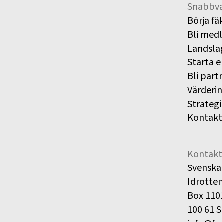
Snabbva
Börja fä
Bli med
Landsla
Starta e
Bli part
Värderi
Strategi
Kontakt
Kontakt
Svenska
Idrotte
Box 110
100 61 