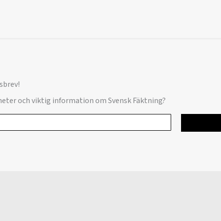
sbrev!
yheter och viktig information om Svensk Fäktning?