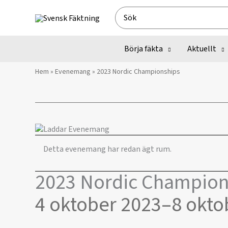
Hoppa
Search
till
for:
innehåll
Börja fäkta
Aktuellt
Hem
»
Evenemang
»
2023 Nordic Championships
Detta evenemang har redan ägt rum.
2023 Nordic Champion
4 oktober 2023
–
8 okto