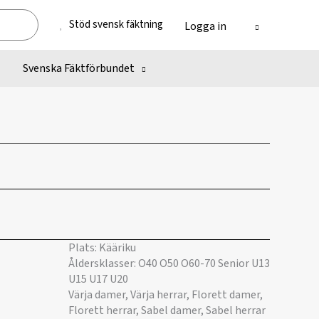
Stöd svensk fäktning
Logga in
Svenska Fäktförbundet
Plats: Kääriku
Åldersklasser: O40 O50 O60-70 Senior U13
U15 U17 U20
Värja damer, Värja herrar, Florett damer,
Florett herrar, Sabel damer, Sabel herrar