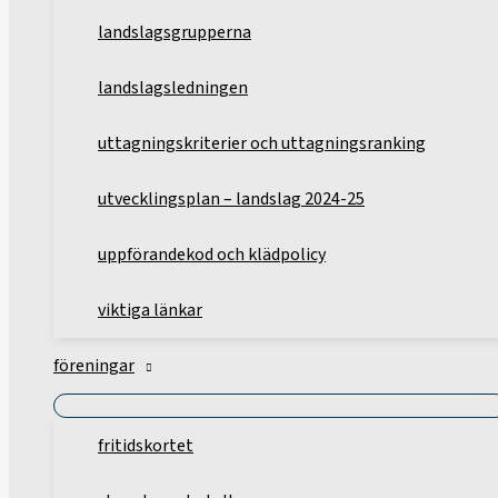
landslagsgrupperna
landslagsledningen
uttagningskriterier och uttagningsranking
utvecklingsplan – landslag 2024-25
uppförandekod och klädpolicy
viktiga länkar
föreningar
fritidskortet