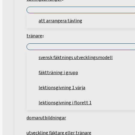
att arrangera tävling
tränare
svensk fäktnings utvecklingsmodell
fäktträning i grupp
lektionsgivning 1 värja
lektionsgivning i florett 1
domarutbildningar
utveckling fäktare eller tränare