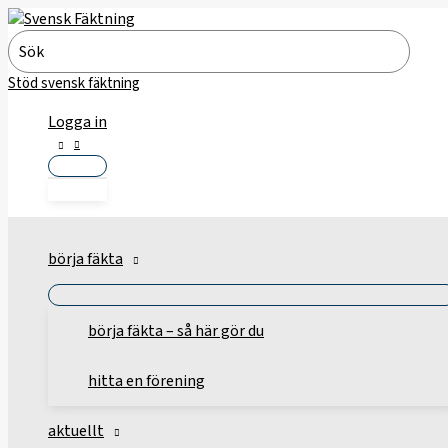
Hoppa
till
Search
innehåll
for:
Stöd svensk fäktning
Logga in
börja fäkta
börja fäkta – så här gör du
hitta en förening
aktuellt