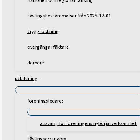
nationell och regional ranking
tävlingsbestämmelser från 2025-12-01
trygg fäktning
övergångar fäktare
domare
utbildning
föreningsledare
ansvarig för föreningens nybörjarverksamhet
tävlingsarrangör