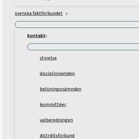
svenska fäktförbundet
kontakt
styrelse
disciplinnämden
belöningsnämnden
kommittéer
valberedningen
distriktsförbund