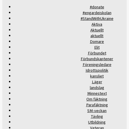
#donate
#engardeiskolan
#StandWithUkraine
Aktiva
Aktuellt
aktuellt
Domare
Elit
Förbundet
Förbundskaptener
Föreningsledare
Idrottspolitik
kansliet
Läger
landslag
Minnestext
Om fäktning
Parafäktning
SM-veckan
Tävling
Utbildning
Veteran