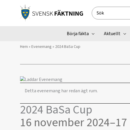
Hoppa
till
Search
innehåll
for:
Börja fäkta
Aktuellt
Hem
»
Evenemang
»
2024 BaSa Cup
Detta evenemang har redan ägt rum.
2024 BaSa Cup
16 november 2024
–
17