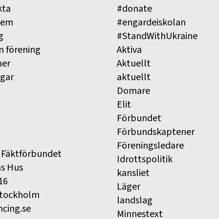
kta
#donate
lem
#engardeiskolan
g
#StandWithUkraine
n förening
Aktiva
ner
Aktuellt
ngar
aktuellt
Domare
Elit
Förbundet
Förbundskaptener
Föreningsledare
 Fäktförbundet
Idrottspolitik
ns Hus
kansliet
16
Läger
Stockholm
landslag
ncing.se
Minnestext