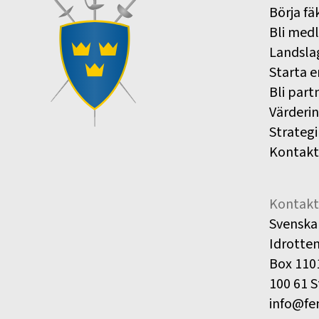
Börja fä
Bli med
Landsla
Starta e
Bli part
Värderi
Strategi
Kontakt
Kontakt
Svenska
Idrotte
Box 110
100 61 
info@fe