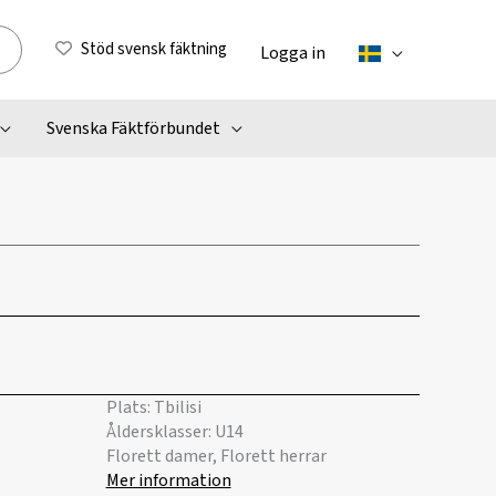
Stöd svensk fäktning
Logga in
Svenska Fäktförbundet
Plats: Tbilisi
Åldersklasser: U14
Florett damer, Florett herrar
Mer information