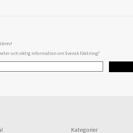
sbrev!
yheter och viktig information om Svensk Fäktning?
l
Kategorier