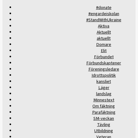
#donate
#engardeiskolan
#StandWithUkraine
Aktiva
Aktuellt
aktuellt
Domare
Elit
Förbundet
Förbundskaptener
Föreningsledare
Idrottspolitik
kansliet
Läger
landslag
Minnestext
Om fäktning
Parafäktning
SM-veckan
Tävling
Utbildning
Veteran