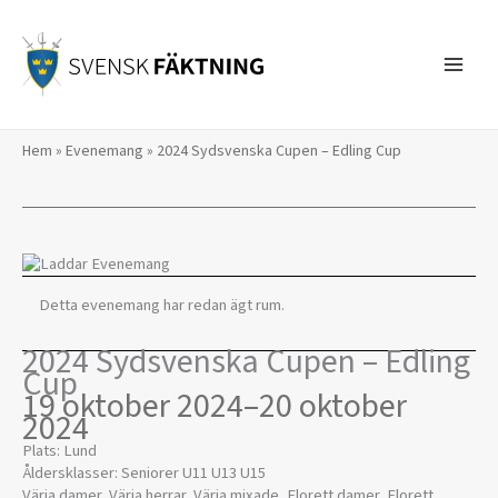
Hoppa
till
innehåll
Hem
»
Evenemang
»
2024 Sydsvenska Cupen – Edling Cup
Detta evenemang har redan ägt rum.
2024 Sydsvenska Cupen – Edling
Cup
19 oktober 2024
–
20 oktober
2024
Plats: Lund
Åldersklasser: Seniorer U11 U13 U15
Värja damer, Värja herrar, Värja mixade, Florett damer, Florett