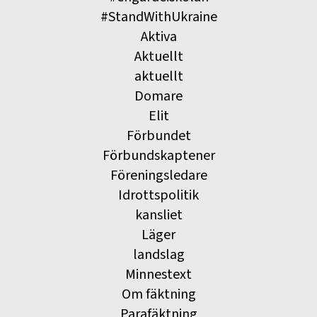
#StandWithUkraine
Aktiva
Aktuellt
aktuellt
Domare
Elit
Förbundet
Förbundskaptener
Föreningsledare
Idrottspolitik
kansliet
Läger
landslag
Minnestext
Om fäktning
Parafäktning