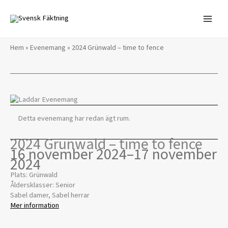
Hoppa
till
innehåll
Hem
»
Evenemang
»
2024 Grünwald – time to fence
Detta evenemang har redan ägt rum.
2024 Grünwald – time to fence
16 november 2024
–
17 november
2024
Plats: Grünwald
Åldersklasser: Senior
Sabel damer, Sabel herrar
Mer information