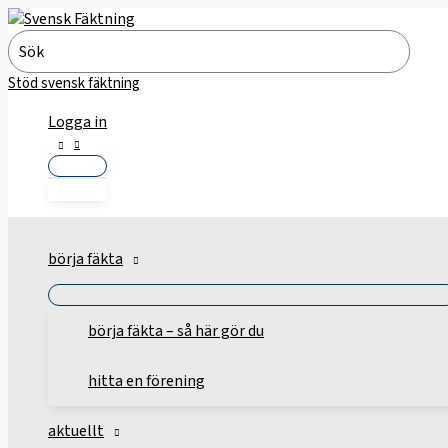
Hoppa
till
Search
innehåll
for:
Stöd svensk fäktning
Logga in
börja fäkta
börja fäkta – så här gör du
hitta en förening
aktuellt