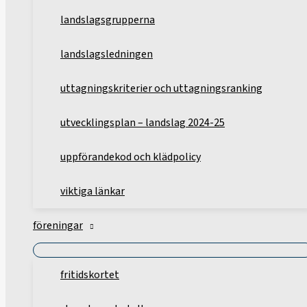
landslagsgrupperna
landslagsledningen
uttagningskriterier och uttagningsranking
utvecklingsplan – landslag 2024-25
uppförandekod och klädpolicy
viktiga länkar
föreningar
fritidskortet