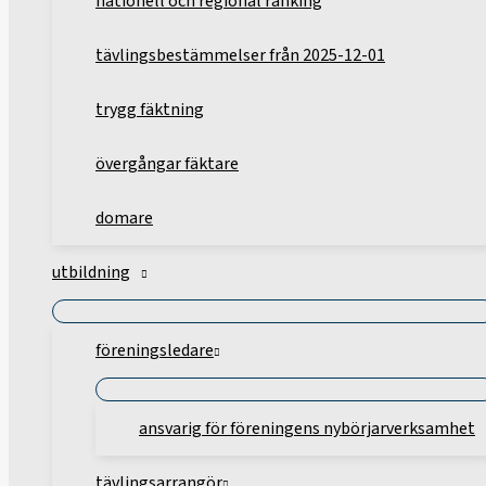
nationell och regional ranking
tävlingsbestämmelser från 2025-12-01
trygg fäktning
övergångar fäktare
domare
utbildning
föreningsledare
ansvarig för föreningens nybörjarverksamhet
tävlingsarrangör