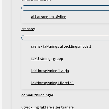
att arrangera tävling
tränare
svensk fäktnings utvecklingsmodell
fäktträning i grupp
lektionsgivning 1 värja
lektionsgivning i florett 1
domarutbildningar
utveckling fäktare eller tränare