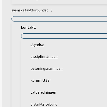
svenska fäktförbundet
kontakt
styrelse
disciplinnämden
belöningsnämnden
kommittéer
valberedningen
distriktsförbund