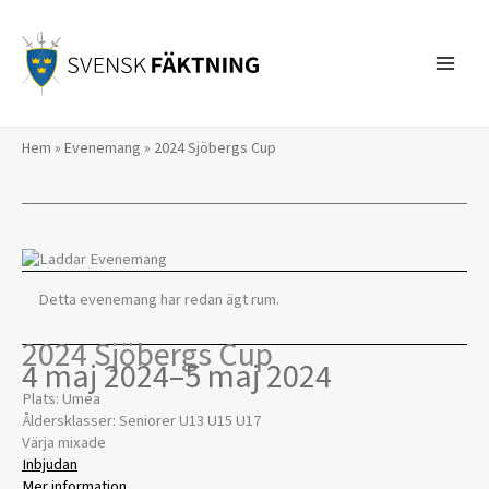
Hoppa
till
innehåll
Hem
»
Evenemang
»
2024 Sjöbergs Cup
Detta evenemang har redan ägt rum.
2024 Sjöbergs Cup
4 maj 2024
–
5 maj 2024
Plats: Umea
Åldersklasser: Seniorer U13 U15 U17
Värja mixade
Inbjudan
Mer information