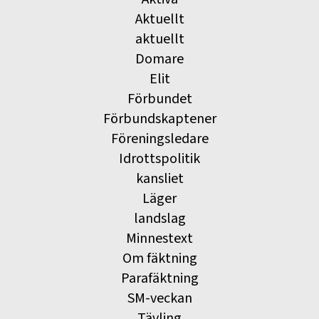
Aktuellt
aktuellt
Domare
Elit
Förbundet
Förbundskaptener
Föreningsledare
Idrottspolitik
kansliet
Läger
landslag
Minnestext
Om fäktning
Parafäktning
SM-veckan
Tävling