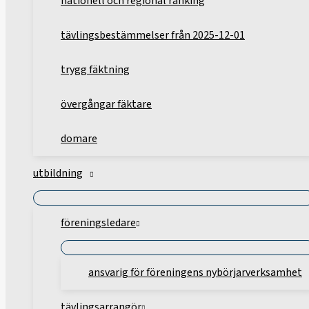
nationell och regional ranking
tävlingsbestämmelser från 2025-12-01
trygg fäktning
övergångar fäktare
domare
utbildning
föreningsledare
ansvarig för föreningens nybörjarverksamhet
tävlingsarrangör