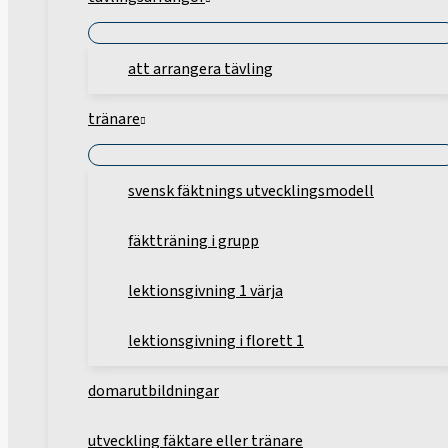
att arrangera tävling
tränare
svensk fäktnings utvecklingsmodell
fäktträning i grupp
lektionsgivning 1 värja
lektionsgivning i florett 1
domarutbildningar
utveckling fäktare eller tränare