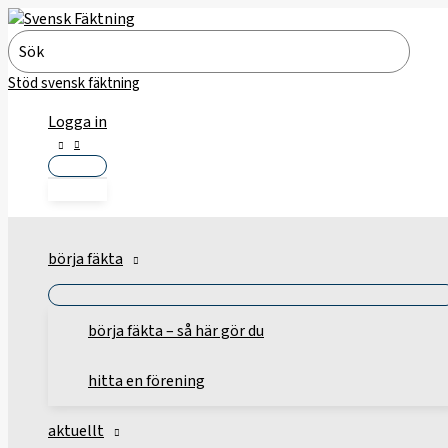
Hoppa
till
Search
innehåll
for:
Stöd svensk fäktning
Logga in
börja fäkta
börja fäkta – så här gör du
hitta en förening
aktuellt