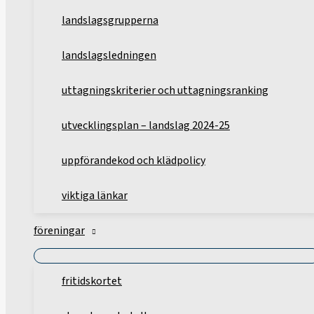
landslagsgrupperna
landslagsledningen
uttagningskriterier och uttagningsranking
utvecklingsplan – landslag 2024-25
uppförandekod och klädpolicy
viktiga länkar
föreningar
fritidskortet