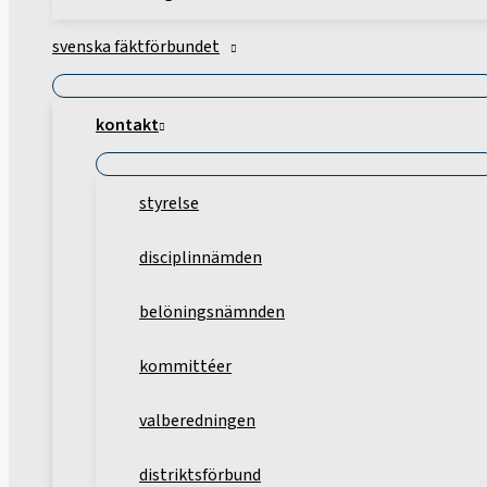
svenska fäktförbundet
kontakt
styrelse
disciplinnämden
belöningsnämnden
kommittéer
valberedningen
distriktsförbund