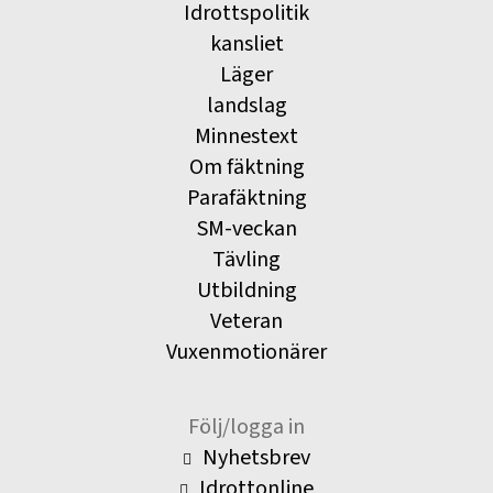
Idrottspolitik
kansliet
Läger
landslag
Minnestext
Om fäktning
Parafäktning
SM-veckan
Tävling
Utbildning
Veteran
Vuxenmotionärer
Följ/logga in
Nyhetsbrev
Idrottonline