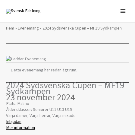
Hoppa
till
innehåll
Hem
»
Evenemang
»
2024 Sydsvenska Cupen – MF19 Sydkampen
Detta evenemang har redan ägt rum.
2024 Sydsvenska Cupen – MF19
Sydkampen
23 november 2024
Plats: Malmö
Åldersklasser: Seniorer U11 U13 U15
Värja damer, Värja herrar, Värja mixade
Inbjudan
Mer information