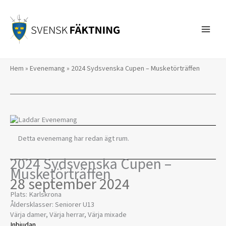
Hoppa
till
innehåll
Hem
»
Evenemang
»
2024 Sydsvenska Cupen – Musketörträffen
Detta evenemang har redan ägt rum.
2024 Sydsvenska Cupen –
Musketörträffen
28 september 2024
Plats: Karlskrona
Åldersklasser: Seniorer U13
Värja damer, Värja herrar, Värja mixade
Inbjudan