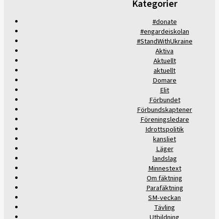
Kategorier
#donate
#engardeiskolan
#StandWithUkraine
Aktiva
Aktuellt
aktuellt
Domare
Elit
Förbundet
Förbundskaptener
Föreningsledare
Idrottspolitik
kansliet
Läger
landslag
Minnestext
Om fäktning
Parafäktning
SM-veckan
Tävling
Utbildning