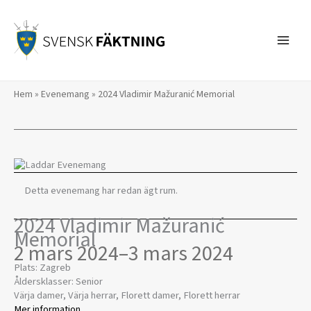
Hoppa
till
innehåll
Hem
»
Evenemang
»
2024 Vladimir Mažuranić Memorial
Detta evenemang har redan ägt rum.
2024 Vladimir Mažuranić
Memorial
2 mars 2024
–
3 mars 2024
Plats: Zagreb
Åldersklasser: Senior
Värja damer, Värja herrar, Florett damer, Florett herrar
Mer information