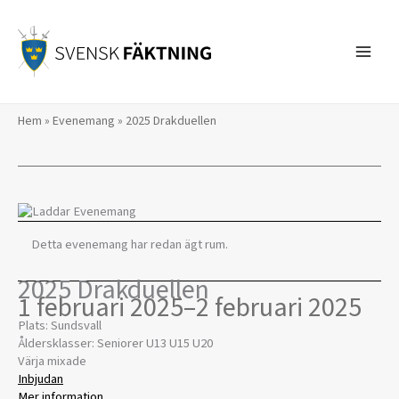
Hoppa
till
innehåll
Hem
»
Evenemang
»
2025 Drakduellen
Detta evenemang har redan ägt rum.
2025 Drakduellen
1 februari 2025
–
2 februari 2025
Plats: Sundsvall
Åldersklasser: Seniorer U13 U15 U20
Värja mixade
Inbjudan
Mer information