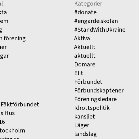
l
Kategorier
kta
#donate
lem
#engardeiskolan
g
#StandWithUkraine
n förening
Aktiva
ner
Aktuellt
ngar
aktuellt
Domare
Elit
Förbundet
Förbundskaptener
Föreningsledare
 Fäktförbundet
Idrottspolitik
ns Hus
kansliet
16
Läger
Stockholm
landslag