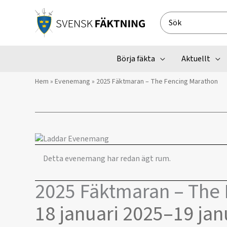
Hoppa
till
Search
innehåll
for:
Börja fäkta
Aktuellt
Hem
»
Evenemang
»
2025 Fäktmaran – The Fencing Marathon
Detta evenemang har redan ägt rum.
2025 Fäktmaran – The
18 januari 2025
–
19 jan