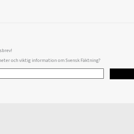
sbrev!
yheter och viktig information om Svensk Fäktning?