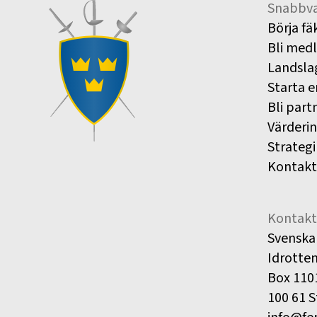
Snabbva
Börja fä
Bli med
Landsla
Starta e
Bli part
Värderi
Strategi
Kontakt
Kontakt
Svenska
Idrotte
Box 110
100 61 