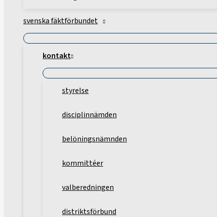
svenska fäktförbundet
kontakt
styrelse
disciplinnämden
belöningsnämnden
kommittéer
valberedningen
distriktsförbund