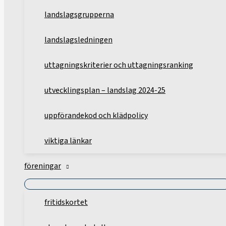
landslagsgrupperna
landslagsledningen
uttagningskriterier och uttagningsranking
utvecklingsplan – landslag 2024-25
uppförandekod och klädpolicy
viktiga länkar
föreningar
fritidskortet