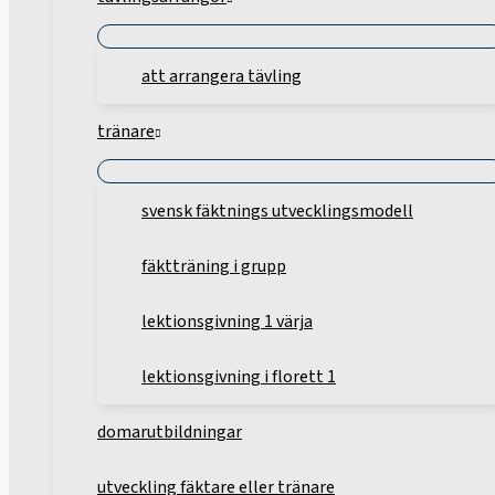
att arrangera tävling
tränare
svensk fäktnings utvecklingsmodell
fäktträning i grupp
lektionsgivning 1 värja
lektionsgivning i florett 1
domarutbildningar
utveckling fäktare eller tränare