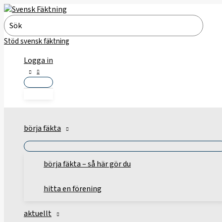
Hoppa
till
Search
innehåll
for:
Stöd svensk fäktning
Logga in
börja fäkta
börja fäkta – så här gör du
hitta en förening
aktuellt