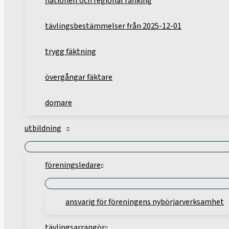
nationell och regional ranking
tävlingsbestämmelser från 2025-12-01
trygg fäktning
övergångar fäktare
domare
utbildning
föreningsledare
ansvarig för föreningens nybörjarverksamhet
tävlingsarrangör