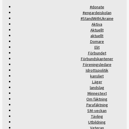
#donate
#engardeiskolan
#StandWithUkraine
Aktiva
Aktuellt
aktuellt
Domare
Elit
Förbundet
Förbundskaptener
Föreningsledare
Idrottspolitik
kansliet
Läger
landslag
Minnestext
Om fäktning
Parafäktning
SM-veckan
Tävling
Utbildning
Veteran