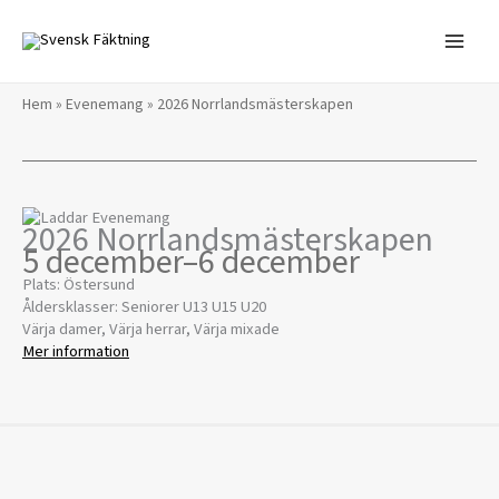
Hoppa
till
innehåll
Hem
»
Evenemang
»
2026 Norrlandsmästerskapen
2026 Norrlandsmästerskapen
5 december
–
6 december
Plats: Östersund
Åldersklasser: Seniorer U13 U15 U20
Värja damer, Värja herrar, Värja mixade
Mer information