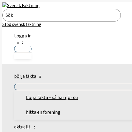
Hoppa
till
Search
innehåll
for:
Stöd svensk fäktning
Logga in
börja fäkta
börja fäkta – så här gör du
hitta en förening
aktuellt