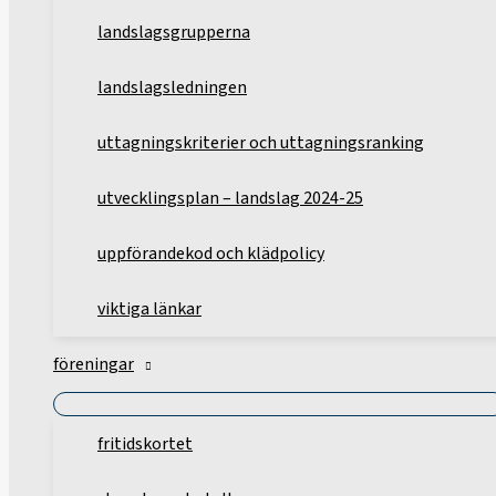
landslagsgrupperna
landslagsledningen
uttagningskriterier och uttagningsranking
utvecklingsplan – landslag 2024-25
uppförandekod och klädpolicy
viktiga länkar
föreningar
fritidskortet