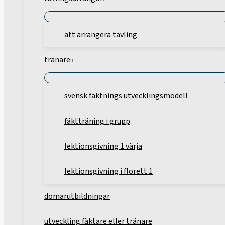
att arrangera tävling
tränare
svensk fäktnings utvecklingsmodell
fäktträning i grupp
lektionsgivning 1 värja
lektionsgivning i florett 1
domarutbildningar
utveckling fäktare eller tränare