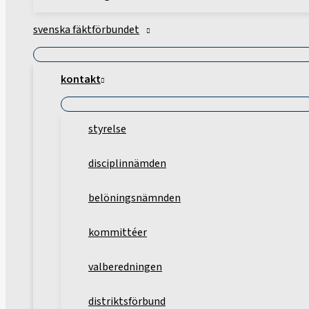
svenska fäktförbundet
kontakt
styrelse
disciplinnämden
belöningsnämnden
kommittéer
valberedningen
distriktsförbund