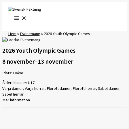
Hoppa
till
innehåll
Hem
»
Evenemang
»
2026 Youth Olympic Games
2026 Youth Olympic Games
8 november
–
13 november
Plats: Dakar
Åldersklasser: U17
Värja damer, Värja herrar, Florett damer, Florett herrar, Sabel damer,
Sabel herrar
Mer information