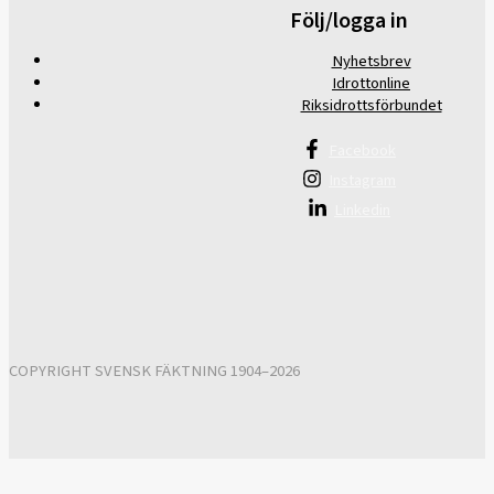
Följ/logga in
Nyhetsbrev
Idrottonline
Riksidrottsförbundet
Facebook
Instagram
Linkedin
COPYRIGHT SVENSK FÄKTNING 1904–2026