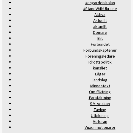
#engardeiskolan
#StandWithUkraine
Aktiva
Aktuellt
aktuellt
Domare
Elit
Förbundet
Förbundskaptener
Föreningsledare
Idrottspolitik
kansliet
Läger
landslag
Minnestext
Om fäktning
Parafäktning
SM-veckan
Tävling
Utbildning
Veteran
Vuxenmotionärer