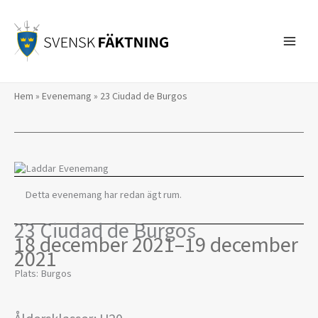
Hoppa
till
innehåll
Hem
»
Evenemang
»
23 Ciudad de Burgos
Detta evenemang har redan ägt rum.
23 Ciudad de Burgos
18 december 2021
–
19 december
2021
Plats: Burgos