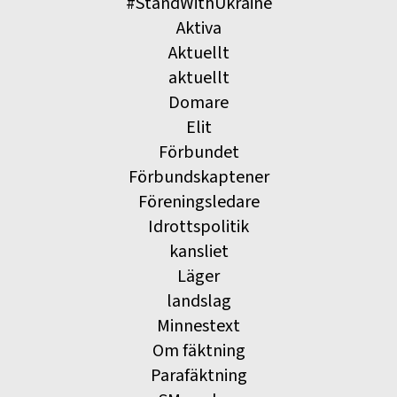
#StandWithUkraine
Aktiva
Aktuellt
aktuellt
Domare
Elit
Förbundet
Förbundskaptener
Föreningsledare
Idrottspolitik
kansliet
Läger
landslag
Minnestext
Om fäktning
Parafäktning