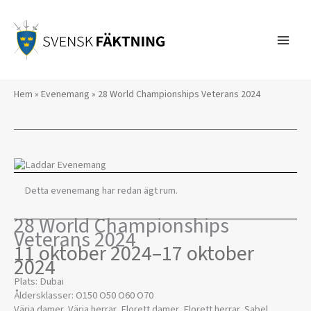
Hoppa
till
innehåll
Hem
»
Evenemang
»
28 World Championships Veterans 2024
Detta evenemang har redan ägt rum.
28 World Championships
Veterans 2024
11 oktober 2024
–
17 oktober
2024
Plats: Dubai
Åldersklasser: O150 O50 O60 O70
Värja damer, Värja herrar, Florett damer, Florett herrar, Sabel