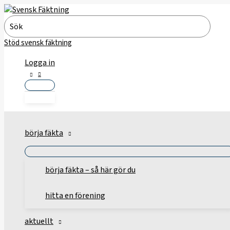
Hoppa
till
Search
innehåll
for:
Stöd svensk fäktning
Logga in
börja fäkta
börja fäkta – så här gör du
hitta en förening
aktuellt