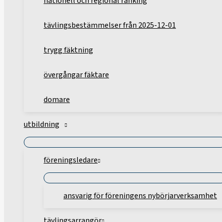
nationell och regional ranking
tävlingsbestämmelser från 2025-12-01
trygg fäktning
övergångar fäktare
domare
utbildning
föreningsledare
ansvarig för föreningens nybörjarverksamhet
tävlingsarrangör