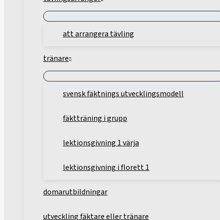
att arrangera tävling
tränare
svensk fäktnings utvecklingsmodell
fäktträning i grupp
lektionsgivning 1 värja
lektionsgivning i florett 1
domarutbildningar
utveckling fäktare eller tränare