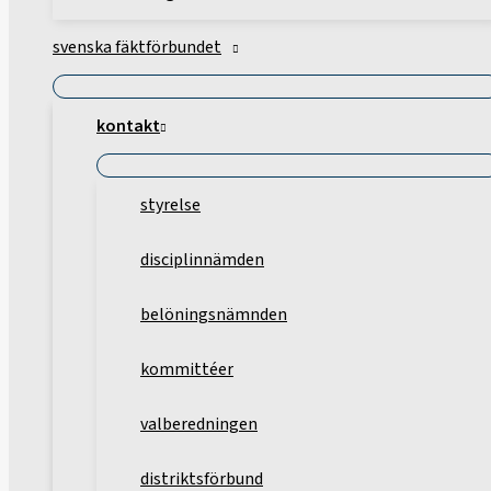
svenska fäktförbundet
kontakt
styrelse
disciplinnämden
belöningsnämnden
kommittéer
valberedningen
distriktsförbund