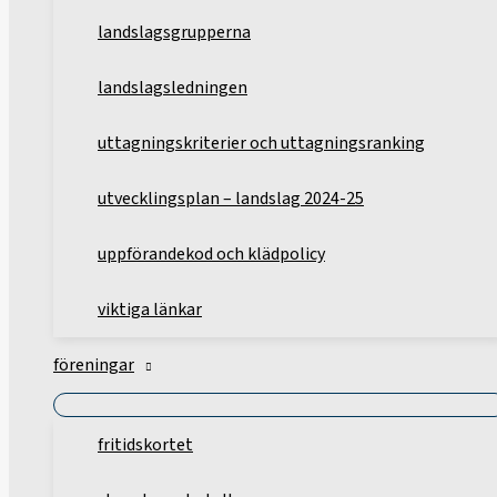
landslagsgrupperna
landslagsledningen
uttagningskriterier och uttagningsranking
utvecklingsplan – landslag 2024-25
uppförandekod och klädpolicy
viktiga länkar
föreningar
fritidskortet