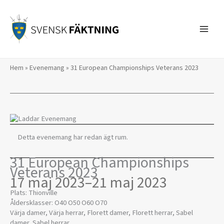
Hoppa
till
innehåll
Hem
»
Evenemang
»
31 European Championships Veterans 2023
Detta evenemang har redan ägt rum.
31 European Championships
Veterans 2023
17 maj 2023
–
21 maj 2023
Plats: Thionville
Åldersklasser: O40 O50 O60 O70
Värja damer, Värja herrar, Florett damer, Florett herrar, Sabel
damer, Sabel herrar