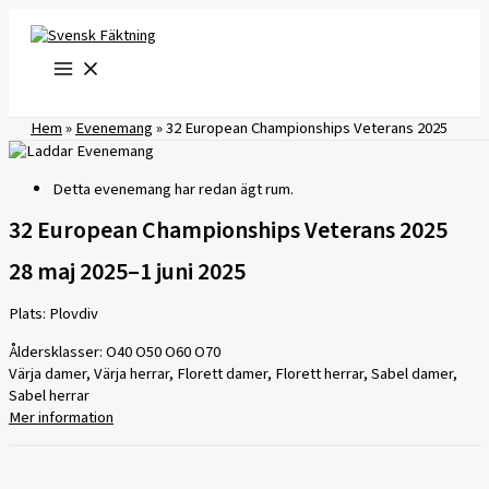
Hoppa
till
innehåll
Hem
»
Evenemang
»
32 European Championships Veterans 2025
Detta evenemang har redan ägt rum.
32 European Championships Veterans 2025
28 maj 2025
–
1 juni 2025
Plats: Plovdiv
Åldersklasser: O40 O50 O60 O70
Värja damer, Värja herrar, Florett damer, Florett herrar, Sabel damer,
Sabel herrar
Mer information