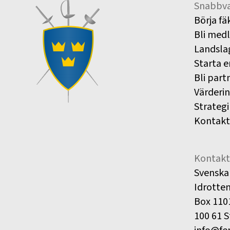
Snabbva
Börja fä
Bli med
Landsla
Starta e
Bli part
Värderi
Strategi
Kontakt
Kontakt
Svenska
Idrotte
Box 110
100 61 