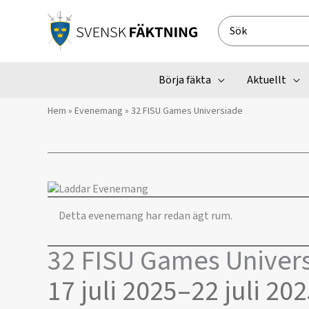
Hoppa
till
Search
innehåll
for:
Börja fäkta
Aktuellt
Hem
»
Evenemang
»
32 FISU Games Universiade
Detta evenemang har redan ägt rum.
32 FISU Games Univer
17 juli 2025
–
22 juli 20