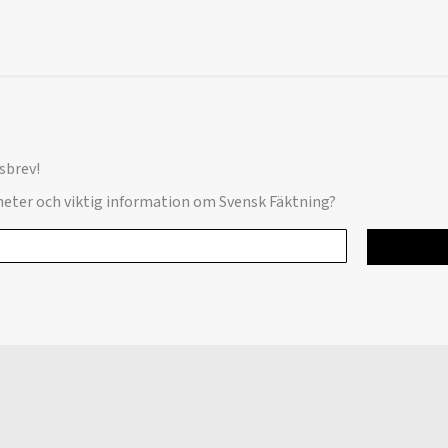
sbrev!
yheter och viktig information om Svensk Fäktning?