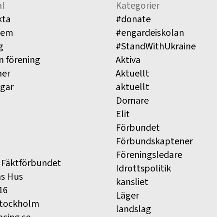
l
Kategorier
kta
#donate
lem
#engardeiskolan
g
#StandWithUkraine
n förening
Aktiva
ner
Aktuellt
ngar
aktuellt
Domare
Elit
Förbundet
Förbundskaptener
Föreningsledare
 Fäktförbundet
Idrottspolitik
ns Hus
kansliet
16
Läger
Stockholm
landslag