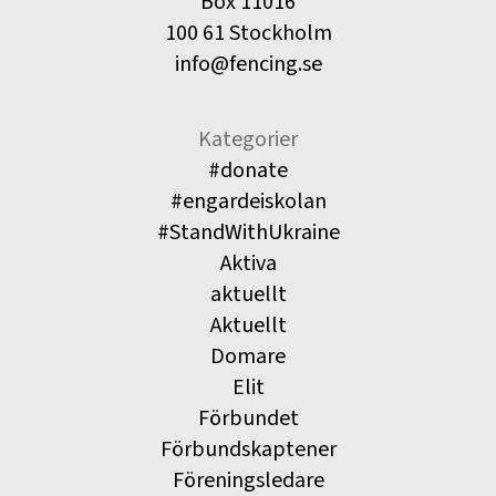
Box 11016
100 61 Stockholm
info@fencing.se
Kategorier
#donate
#engardeiskolan
#StandWithUkraine
Aktiva
aktuellt
Aktuellt
Domare
Elit
Förbundet
Förbundskaptener
Föreningsledare