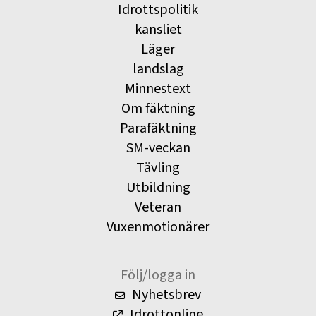
Idrottspolitik
kansliet
Läger
landslag
Minnestext
Om fäktning
Parafäktning
SM-veckan
Tävling
Utbildning
Veteran
Vuxenmotionärer
Följ/logga in
Nyhetsbrev
Idrottonline