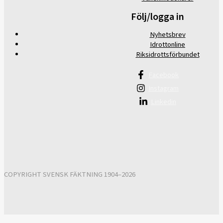
Följ/logga in
Nyhetsbrev
Idrottonline
Riksidrottsförbundet
Facebook
Instagram
Linkedin
COPYRIGHT SVENSK FÄKTNING 1904–2026