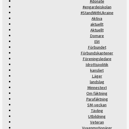
#donate
#engardeiskolan
#StandWithUkraine
Aktiva
aktuellt
Aktuellt
Domare
Elit
Förbundet
Förbundskaptener
Föreningsledare
Idrottspolitik
kansliet
Läger
landslag
Minnestext
Om fäktning
Parafäktning
SM-veckan
Tävling
Utbildning
Veteran
Vuxenmotionärer