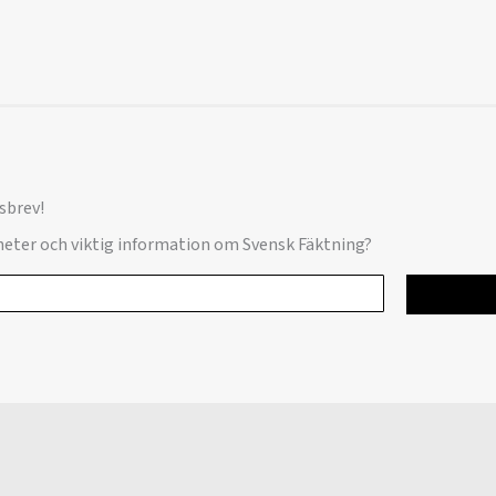
sbrev!
yheter och viktig information om Svensk Fäktning?