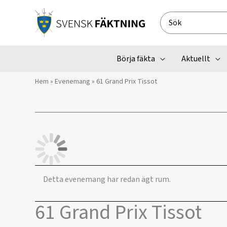
Hoppa
till
Search
innehåll
for:
Börja fäkta
Aktuellt
Hem
»
Evenemang
»
61 Grand Prix Tissot
Detta evenemang har redan ägt rum.
61 Grand Prix Tissot