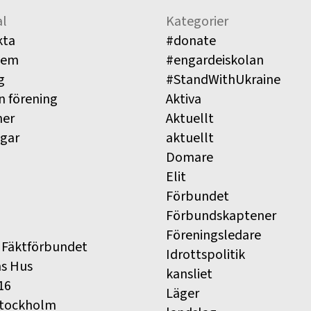
l
Kategorier
kta
#donate
lem
#engardeiskolan
g
#StandWithUkraine
n förening
Aktiva
ner
Aktuellt
ngar
aktuellt
Domare
Elit
Förbundet
Förbundskaptener
Föreningsledare
 Fäktförbundet
Idrottspolitik
ns Hus
kansliet
16
Läger
Stockholm