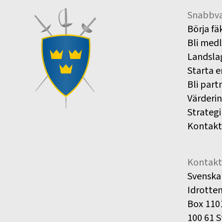
Snabbva
Börja fä
Bli med
Landsla
Starta e
Bli part
Värderi
Strategi
Kontakt
Kontakt
Svenska
Idrotte
Box 110
100 61 