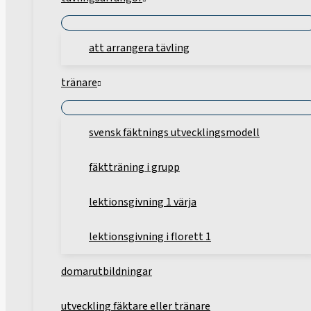
att arrangera tävling
tränare
svensk fäktnings utvecklingsmodell
fäktträning i grupp
lektionsgivning 1 värja
lektionsgivning i florett 1
domarutbildningar
utveckling fäktare eller tränare