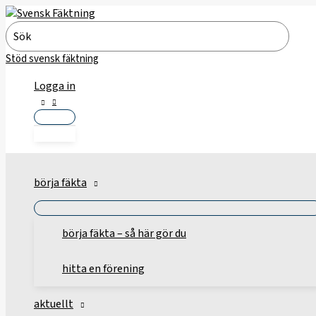
Hoppa
till
Search
innehåll
for:
Stöd svensk fäktning
Logga in
börja fäkta
börja fäkta – så här gör du
hitta en förening
aktuellt