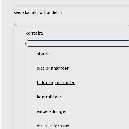
svenska fäktförbundet
kontakt
styrelse
disciplinnämden
belöningsnämnden
kommittéer
valberedningen
distriktsförbund