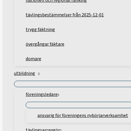
nationell och regional ranking
tävlingsbestämmelser från 2025-12-01
trygg fäktning
övergångar fäktare
domare
utbildning
föreningsledare
ansvarig för föreningens nybörjarverksamhet
tävlingsarrangör