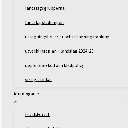
landslagsgrupperna
landslagsledningen
uttagningskriterier och uttagningsranking
utvecklingsplan – landslag 2024-25
uppförandekod och klädpolicy
viktiga länkar
föreningar
fritidskortet