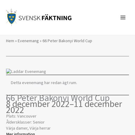
Hoppa
till
innehåll
Hem
»
Evenemang
»
66 Peter Bakonyi World Cup
Detta evenemang har redan ägt rum.
66 Peter Bakonyi World Cup
8 december 2022
–
11 december
2022
Plats: Vancouver
Åldersklasser: Senior
Värja damer, Värja herrar
Mer information