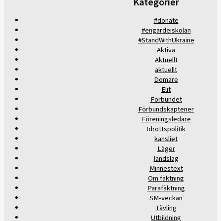
Kategorier
#donate
#engardeiskolan
#StandWithUkraine
Aktiva
Aktuellt
aktuellt
Domare
Elit
Förbundet
Förbundskaptener
Föreningsledare
Idrottspolitik
kansliet
Läger
landslag
Minnestext
Om fäktning
Parafäktning
SM-veckan
Tävling
Utbildning