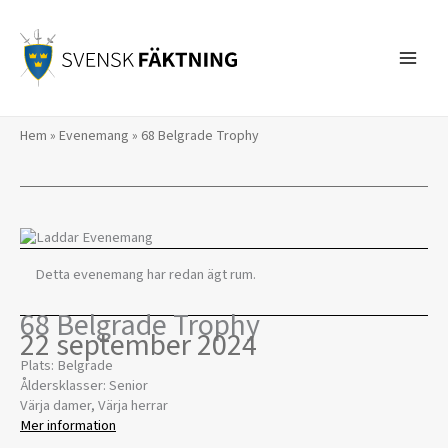
Hoppa
till
innehåll
Hem
»
Evenemang
»
68 Belgrade Trophy
Detta evenemang har redan ägt rum.
68 Belgrade Trophy
22 september 2024
Plats: Belgrade
Åldersklasser: Senior
Värja damer, Värja herrar
Mer information