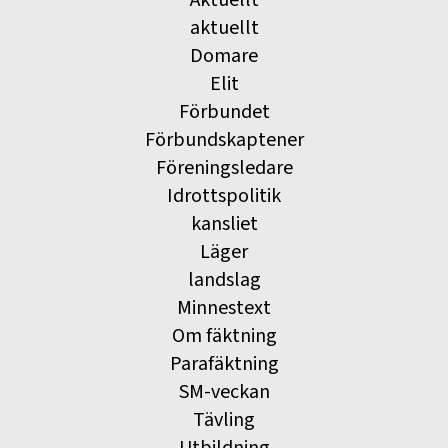
Aktuellt
aktuellt
Domare
Elit
Förbundet
Förbundskaptener
Föreningsledare
Idrottspolitik
kansliet
Läger
landslag
Minnestext
Om fäktning
Parafäktning
SM-veckan
Tävling