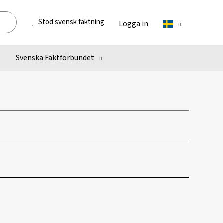
Stöd svensk fäktning
Logga in
Svenska Fäktförbundet