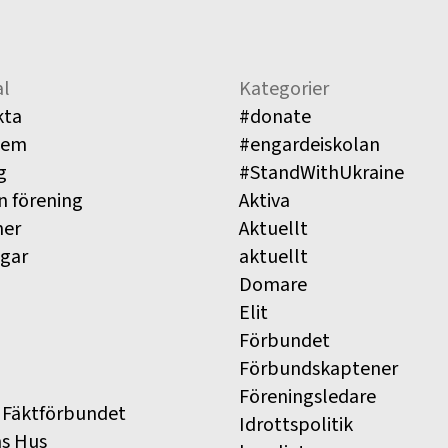
l
Kategorier
kta
#donate
lem
#engardeiskolan
g
#StandWithUkraine
n förening
Aktiva
ner
Aktuellt
ngar
aktuellt
Domare
Elit
Förbundet
Förbundskaptener
Föreningsledare
 Fäktförbundet
Idrottspolitik
ns Hus