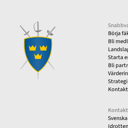
Snabbva
Börja fä
Bli med
Landsla
Starta e
Bli part
Värderi
Strategi
Kontakt
Kontakt
Svenska
Idrotte