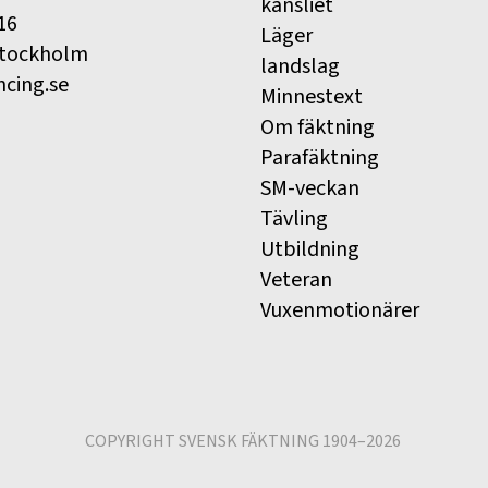
kansliet
16
Läger
Stockholm
landslag
ncing.se
Minnestext
Om fäktning
Parafäktning
SM-veckan
Tävling
Utbildning
Veteran
Vuxenmotionärer
COPYRIGHT SVENSK FÄKTNING 1904–2026