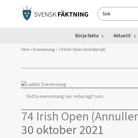
Hoppa
till
Search
innehåll
for:
Börja fäkta
Aktuellt
Hem
»
Evenemang
»
74 Irish Open (Annullerad)
Detta evenemang har redan ägt rum.
74 Irish Open (Annulle
30 oktober 2021