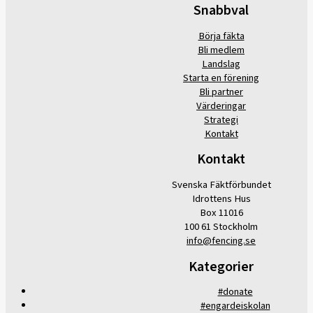
Snabbval
Börja fäkta
Bli medlem
Landslag
Starta en förening
Bli partner
Värderingar
Strategi
Kontakt
Kontakt
Svenska Fäktförbundet
Idrottens Hus
Box 11016
100 61 Stockholm
info@fencing.se
Kategorier
#donate
#engardeiskolan