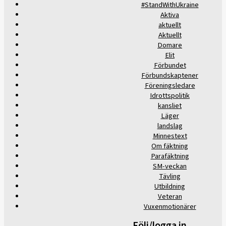
#StandWithUkraine
Aktiva
aktuellt
Aktuellt
Domare
Elit
Förbundet
Förbundskaptener
Föreningsledare
Idrottspolitik
kansliet
Läger
landslag
Minnestext
Om fäktning
Parafäktning
SM-veckan
Tävling
Utbildning
Veteran
Vuxenmotionärer
Följ/logga in