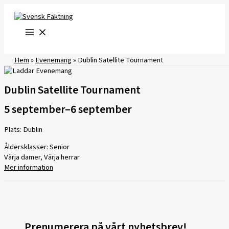
Hoppa
till
innehåll
Hem
»
Evenemang
»
Dublin Satellite Tournament
Dublin Satellite Tournament
5 september
–
6 september
Plats: Dublin
Åldersklasser: Senior
Värja damer, Värja herrar
Mer information
Prenumerera på vårt nyhetsbrev!