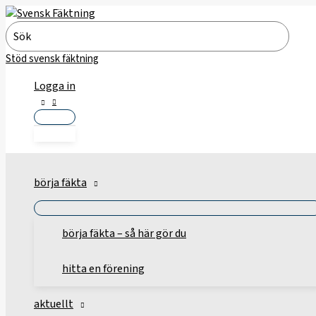
Hoppa
till
Search
innehåll
for:
Stöd svensk fäktning
Logga in
börja fäkta
börja fäkta – så här gör du
hitta en förening
aktuellt