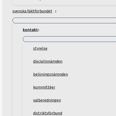
svenska fäktförbundet
kontakt
styrelse
disciplinnämden
belöningsnämnden
kommittéer
valberedningen
distriktsförbund