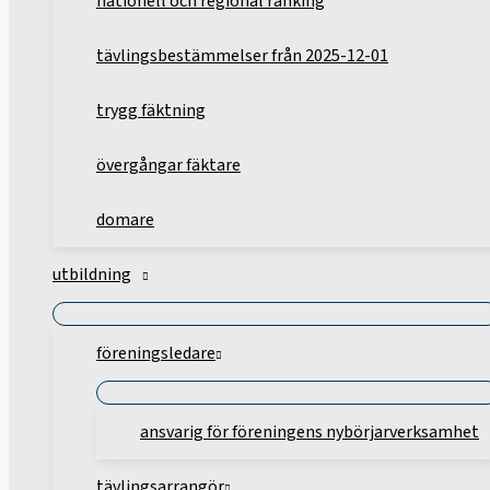
nationell och regional ranking
tävlingsbestämmelser från 2025-12-01
trygg fäktning
övergångar fäktare
domare
utbildning
föreningsledare
ansvarig för föreningens nybörjarverksamhet
tävlingsarrangör