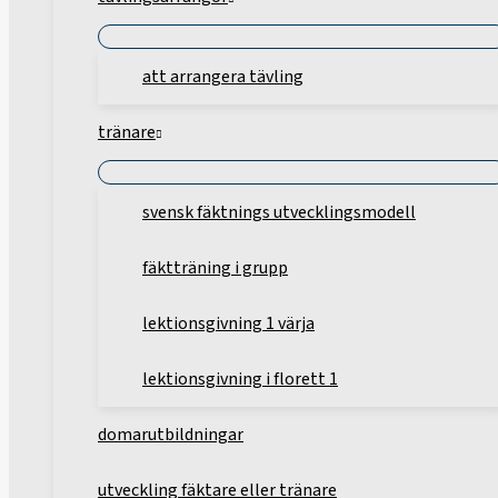
att arrangera tävling
tränare
svensk fäktnings utvecklingsmodell
fäktträning i grupp
lektionsgivning 1 värja
lektionsgivning i florett 1
domarutbildningar
utveckling fäktare eller tränare