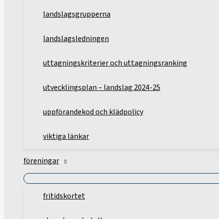
landslagsgrupperna
landslagsledningen
uttagningskriterier och uttagningsranking
utvecklingsplan – landslag 2024-25
uppförandekod och klädpolicy
viktiga länkar
föreningar
fritidskortet