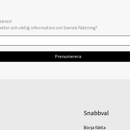
sbrev!
yheter och viktig information om Svensk Fäktning?
Snabbval
Börja fäkta