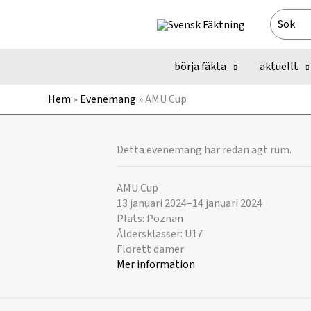
Hoppa
Search
till
for:
innehåll
börja fäkta
aktuellt
Hem
»
Evenemang
»
AMU Cup
Detta evenemang har redan ägt rum.
AMU Cup
13 januari 2024
–
14 januari 2024
Plats: Poznan
Åldersklasser: U17
Florett damer
Mer information