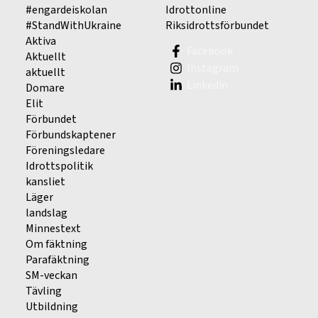
#engardeiskolan
Idrottonline
#StandWithUkraine
Riksidrottsförbundet
Aktiva
Facebook
Aktuellt
Instagram
aktuellt
Linkedin
Domare
Elit
Förbundet
Förbundskaptener
Föreningsledare
Idrottspolitik
kansliet
Läger
landslag
Minnestext
Om fäktning
Parafäktning
SM-veckan
Tävling
Utbildning