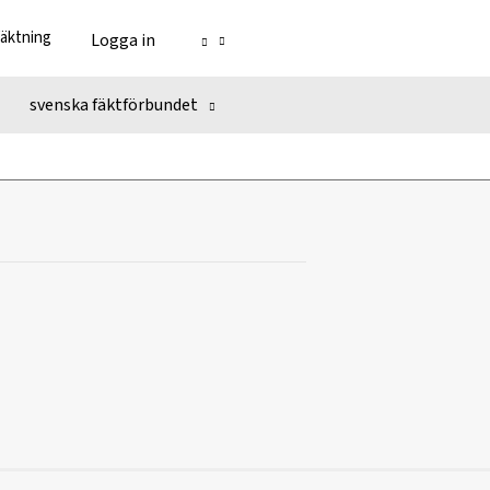
fäktning
Logga in
svenska fäktförbundet