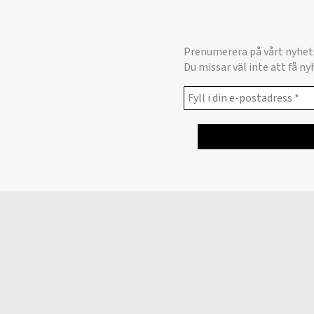
Prenumerera på vårt nyhet
Du missar väl inte att få n