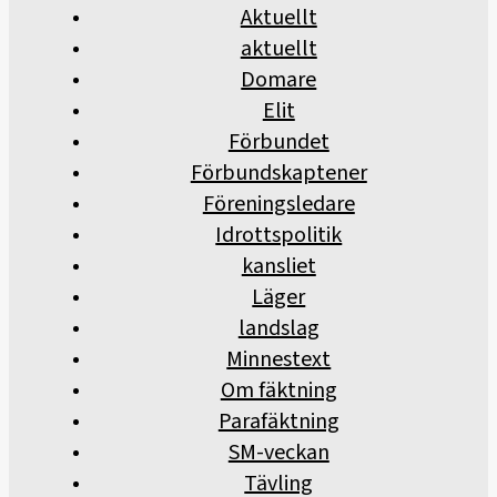
Aktuellt
aktuellt
Domare
Elit
Förbundet
Förbundskaptener
Föreningsledare
Idrottspolitik
kansliet
Läger
landslag
Minnestext
Om fäktning
Parafäktning
SM-veckan
Tävling