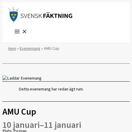
Hoppa
till
innehåll
Hem
»
Evenemang
»
AMU Cup
Detta evenemang har redan ägt rum.
AMU Cup
10 januari
–
11 januari
Plats: Poznan