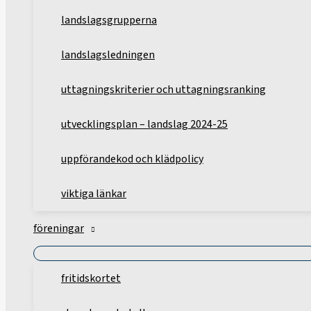
landslagsgrupperna
landslagsledningen
uttagningskriterier och uttagningsranking
utvecklingsplan – landslag 2024-25
uppförandekod och klädpolicy
viktiga länkar
föreningar
fritidskortet