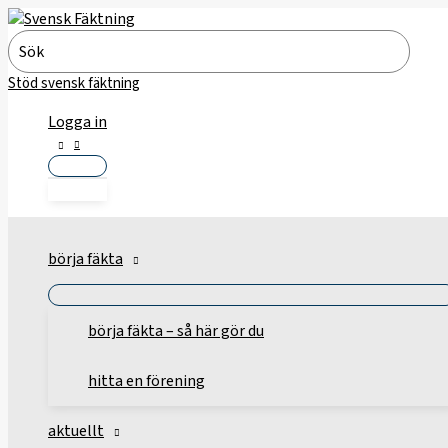
Hoppa
till
Search
innehåll
for:
Stöd svensk fäktning
Logga in
börja fäkta
börja fäkta – så här gör du
hitta en förening
aktuellt