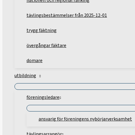
nationell och regional ranking
tävlingsbestämmelser från 2025-12-01
trygg fäktning
övergångar fäktare
domare
utbildning
föreningsledare
ansvarig för föreningens nybörjarverksamhet
tävlingsarrangör