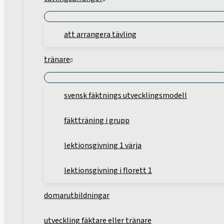
att arrangera tävling
tränare
svensk fäktnings utvecklingsmodell
fäktträning i grupp
lektionsgivning 1 värja
lektionsgivning i florett 1
domarutbildningar
utveckling fäktare eller tränare