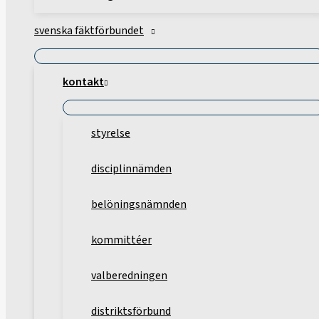
svenska fäktförbundet
kontakt
styrelse
disciplinnämden
belöningsnämnden
kommittéer
valberedningen
distriktsförbund