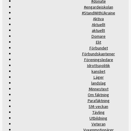
#donate
#engardeiskolan
#StandWithUkraine
Aktiva
Aktuellt
aktuellt
Domare
Elit
Förbundet
Förbundskaptener
Föreningsledare
Idrottspolitik
kansliet
Läger
landslag
Minnestext
Om fäktning
Parafäktning
SM-veckan
Tävling
Utbildning
Veteran
Vuxenmotionärer