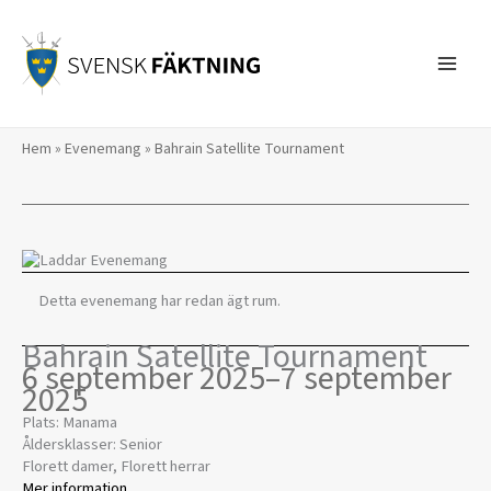
Hoppa
till
innehåll
Hem
»
Evenemang
»
Bahrain Satellite Tournament
Detta evenemang har redan ägt rum.
Bahrain Satellite Tournament
6 september 2025
–
7 september
2025
Plats: Manama
Åldersklasser: Senior
Florett damer, Florett herrar
Mer information