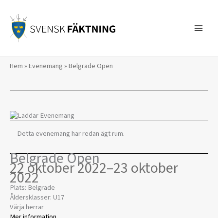
Hoppa
till
innehåll
Hem
»
Evenemang
»
Belgrade Open
Detta evenemang har redan ägt rum.
Belgrade Open
22 oktober 2022
–
23 oktober
2022
Plats: Belgrade
Åldersklasser: U17
Värja herrar
Mer information