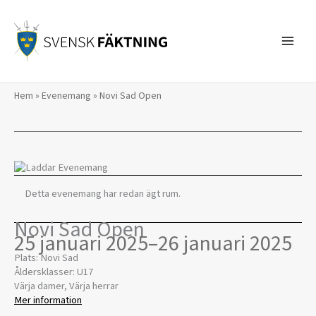
Hoppa
till
innehåll
Hem
»
Evenemang
»
Novi Sad Open
Detta evenemang har redan ägt rum.
Novi Sad Open
25 januari 2025
–
26 januari 2025
Plats: Novi Sad
Åldersklasser: U17
Värja damer, Värja herrar
Mer information