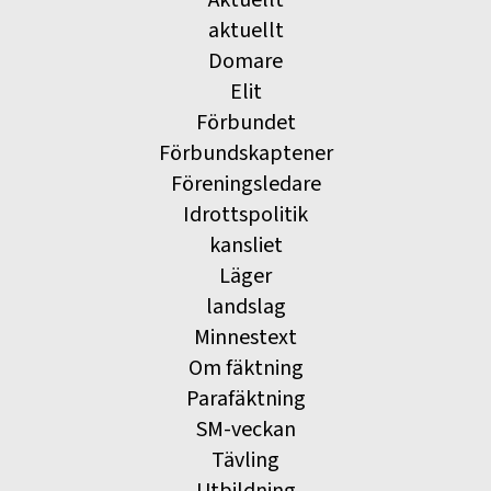
Aktuellt
aktuellt
Domare
Elit
Förbundet
Förbundskaptener
Föreningsledare
Idrottspolitik
kansliet
Läger
landslag
Minnestext
Om fäktning
Parafäktning
SM-veckan
Tävling