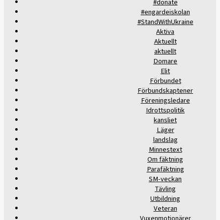
#donate
#engardeiskolan
#StandWithUkraine
Aktiva
Aktuellt
aktuellt
Domare
Elit
Förbundet
Förbundskaptener
Föreningsledare
Idrottspolitik
kansliet
Läger
landslag
Minnestext
Om fäktning
Parafäktning
SM-veckan
Tävling
Utbildning
Veteran
Vuxenmotionärer