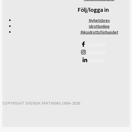
Följ/logga in
Nyhetsbrev
Idrottonline
Riksidrottsförbundet
Facebook
Instagram
Linkedin
COPYRIGHT SVENSK FÄKTNING 1904–2026