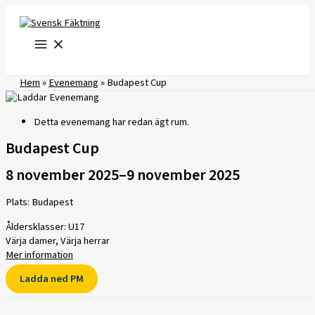
Hoppa
till
innehåll
Hem
»
Evenemang
»
Budapest Cup
Detta evenemang har redan ägt rum.
Budapest Cup
8 november 2025
–
9 november 2025
Plats: Budapest
Åldersklasser: U17
Värja damer, Värja herrar
Mer information
Ladda ned PM