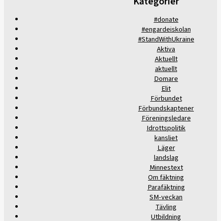
Kategorier
#donate
#engardeiskolan
#StandWithUkraine
Aktiva
Aktuellt
aktuellt
Domare
Elit
Förbundet
Förbundskaptener
Föreningsledare
Idrottspolitik
kansliet
Läger
landslag
Minnestext
Om fäktning
Parafäktning
SM-veckan
Tävling
Utbildning