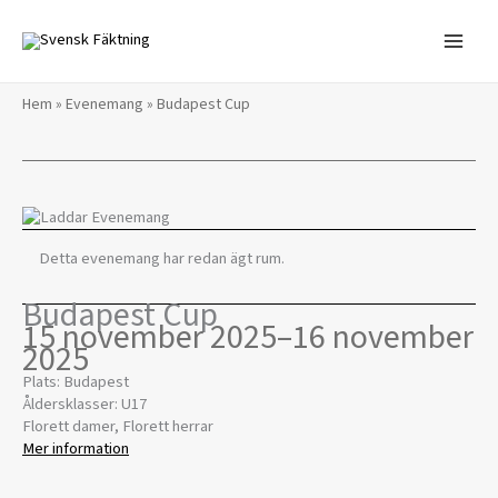
Hoppa
till
innehåll
Hem
»
Evenemang
»
Budapest Cup
Detta evenemang har redan ägt rum.
Budapest Cup
15 november 2025
–
16 november
2025
Plats: Budapest
Åldersklasser: U17
Florett damer, Florett herrar
Mer information