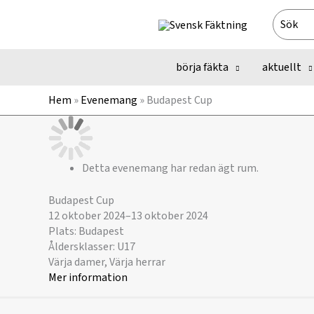
Hoppa
Search
till
for:
innehåll
börja fäkta
aktuellt
Hem
»
Evenemang
»
Budapest Cup
Detta evenemang har redan ägt rum.
Budapest Cup
12 oktober 2024
–
13 oktober 2024
Plats: Budapest
Åldersklasser: U17
Värja damer, Värja herrar
Mer information