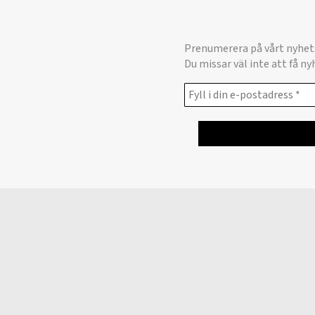
Prenumerera på vårt nyhet
Du missar väl inte att få n