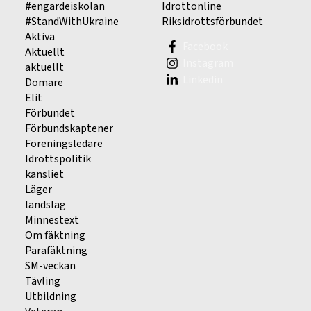
#engardeiskolan
Idrottonline
#StandWithUkraine
Riksidrottsförbundet
Aktiva
Facebook
Aktuellt
Instagram
aktuellt
Linkedin
Domare
Elit
Förbundet
Förbundskaptener
Föreningsledare
Idrottspolitik
kansliet
Läger
landslag
Minnestext
Om fäktning
Parafäktning
SM-veckan
Tävling
Utbildning