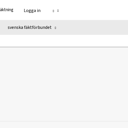
fäktning
Logga in
svenska fäktförbundet