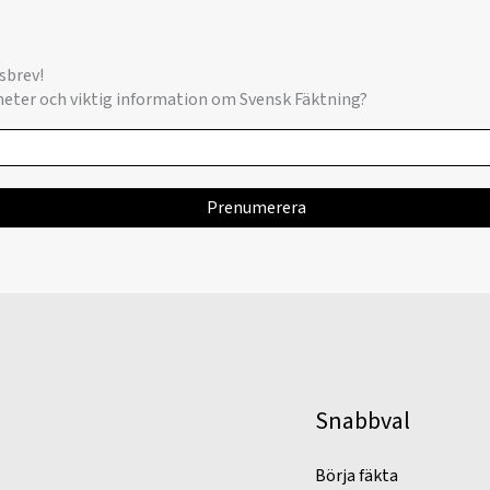
sbrev!
yheter och viktig information om Svensk Fäktning?
Snabbval
Börja fäkta