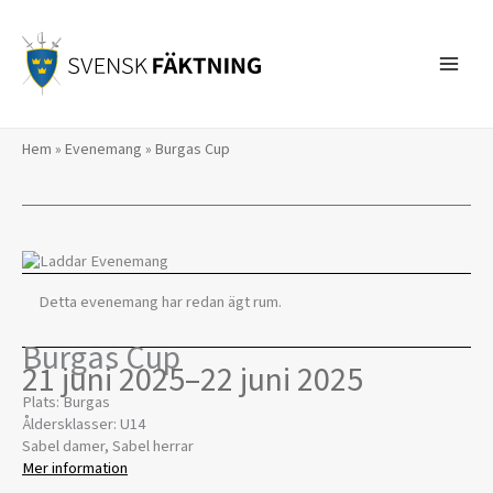
Hoppa
till
innehåll
Hem
»
Evenemang
»
Burgas Cup
Detta evenemang har redan ägt rum.
Burgas Cup
21 juni 2025
–
22 juni 2025
Plats: Burgas
Åldersklasser: U14
Sabel damer, Sabel herrar
Mer information