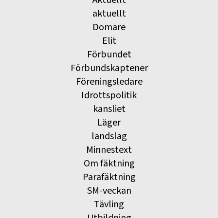
Aktuellt
aktuellt
Domare
Elit
Förbundet
Förbundskaptener
Föreningsledare
Idrottspolitik
kansliet
Läger
landslag
Minnestext
Om fäktning
Parafäktning
SM-veckan
Tävling