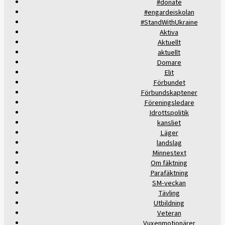
#donate
#engardeiskolan
#StandWithUkraine
Aktiva
Aktuellt
aktuellt
Domare
Elit
Förbundet
Förbundskaptener
Föreningsledare
Idrottspolitik
kansliet
Läger
landslag
Minnestext
Om fäktning
Parafäktning
SM-veckan
Tävling
Utbildning
Veteran
Vuxenmotionärer